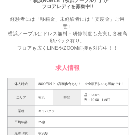
「 横浜NOBLE（横浜ノーブル）」が
フロアレディを募集中!!
経験者には「移籍金」未経験者には「支度金」ご用
意！
横浜ノーブルはドレス無料・研修制度も充実し各種高
額バック有り。
フロアも広くLINEやZOOM面接も対応中！！
求人情報
体入時給
8000円以上 +高額歩合あり！ ☆全額日払いも可能です！
昼：6:00〜
エリア
横浜
時間
夜：19:00～LAST
業種
キャバクラ
平均年齢
25歳
最寄り駅
横浜駅