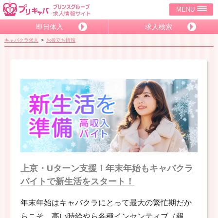
MENU
即日体入
求人検索
キャバクラ求人
お役立ち情報
上京・Uターン支援！年末年始もキャバクラ
バイトで新生活をスタート！
年末年始はキャバクラにとって最大の繁忙期だか
らこそ、高い時給やら各種インセンティブ（報