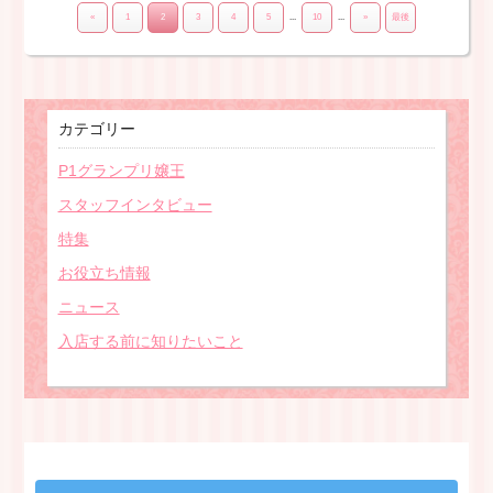
«
1
2
3
4
5
...
10
...
»
最後
カテゴリー
P1グランプリ嬢王
スタッフインタビュー
特集
お役立ち情報
ニュース
入店する前に知りたいこと