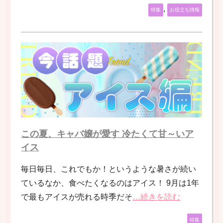
,
特集
お役立ち情報
この夏、キャバ嬢が愛す 冷たくて甘～いア
イス
毎日毎日、これでもか！というような暑さが続い
ているなか、食べたくなるのはアイス！ 9月は1年
で最もアイスが売れる時季だそ
…続きを読む
特集