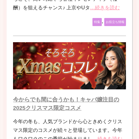
酬）を狙えるチャンス♪ 上京やUタ
…続きを読む
,
特集
お役立ち情報
今からでも間に合うかも！キャバ嬢注目の
2025クリスマス限定コスメ
今年の冬も、人気ブランドから心ときめくクリス
マス限定のコスメが続々と登場しています。今年
もワクワクのこの季節が始まりまし
…続きを読む