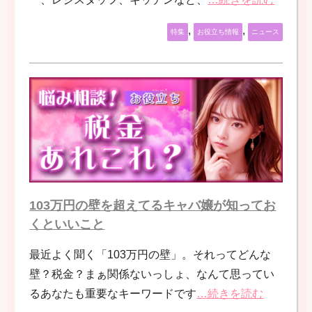
,
,
特集
お役立ち情報
ニュース
103万円の壁を超えてるキャバ嬢が知ってお
くといいこと
最近よく聞く「103万円の壁」。それってどんな
壁？税金？まぁ関係ないっしょ、なんて思ってい
るあなたも重要なキーワードです
…続きを読む