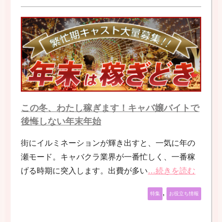
この冬、わたし稼ぎます！キャバ嬢バイトで
後悔しない年末年始
街にイルミネーションが輝き出すと、一気に年の
瀬モード。キャバクラ業界が一番忙しく、一番稼
げる時期に突入します。出費が多い
…続きを読む
,
特集
お役立ち情報