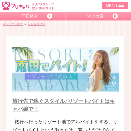
MENU
即日体入
求人検索
キャバクラ求人
お役立ち情報
旅行先で稼ぐスタイル♪リゾートバイトはキ
ャバ嬢で！
旅行へ行ったリゾート地でアルバイトをする、リ
ゾートバイトという働き方は、若い人だけでなく