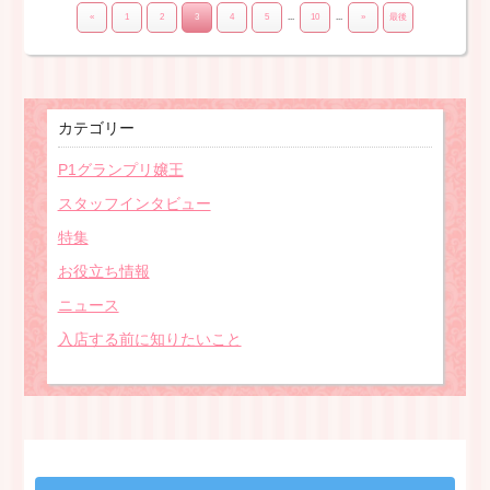
«
1
2
3
4
5
...
10
...
»
最後
カテゴリー
P1グランプリ嬢王
スタッフインタビュー
特集
お役立ち情報
ニュース
入店する前に知りたいこと