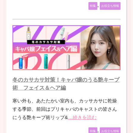
,
特集
お役立ち情報
冬のカサカサ対策！キャバ嬢のうる艶キープ
術 フェイス＆ヘア編
寒い外も、あたたかい室内も、カッサカサに乾燥
する季節、前回はプリキャバのキャストの皆さん
にうる艶キープ術リップ&
…続きを読む
,
特集
お役立ち情報