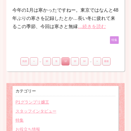
今年の1月は寒かったですねー。東京ではなんと48
年ぶりの寒さを記録したとか…長い冬に疲れて来
るこの季節、今回は寒さと無縁
…続きを読む
特集
先頭
«
...
10
11
12
13
14
...
»
最後
カテゴリー
P1グランプリ嬢王
スタッフインタビュー
特集
お役立ち情報