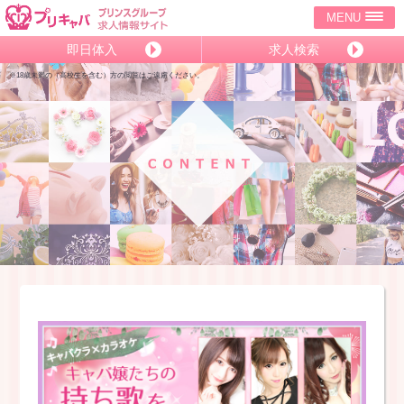
MENU
即日体入
求人検索
※18歳未満の（高校生を含む）方の閲覧はご遠慮ください。