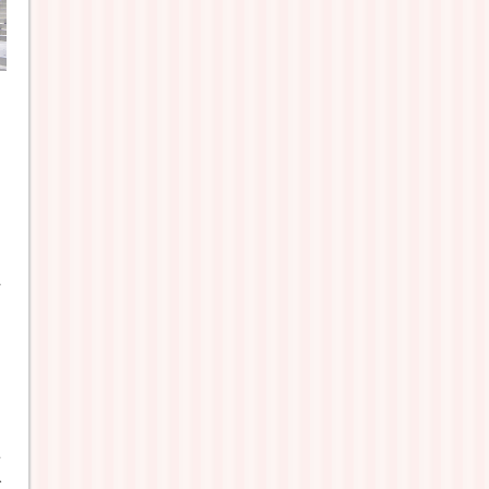
キ
好
当
前
げ