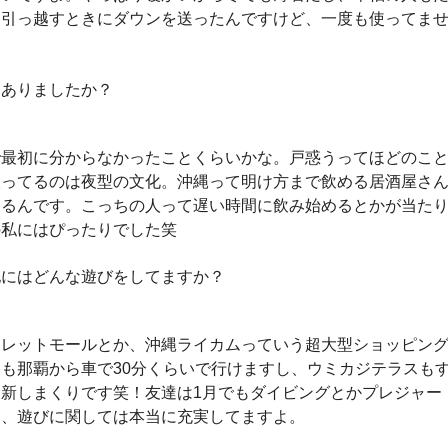
ら引っ越すときにダウンを送ったんですけど、一度も使ってま
はありましたか？
で最初に分からなかったことくらいかな。戸惑うってほどのこ
入ってるのは夜型の文化。沖縄って明け方まで飲める居酒屋さ
あるんです。こっちの人って遅い時間に飲み始めるとかが当た
の私にはぴったりでした笑
他にはどんな遊びをしてますか？
トレットモールとか、沖縄ライカムっていう超大型ショッピン
も那覇から車で30分くらいで行けますし、ウミカジテラスも
新しまくりです笑！友達は1月でもダイビングとかプレジャー
し、遊びに関しては本当に充実してますよ。