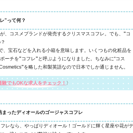
レ”って何？
が、コスメブランドが発売するクリスマスコフレ。でも、
”
コ
の？
で、宝石などを入れる小箱を意味します。いくつもの化粧品を
ポーチを
”
コフレ
”
と呼ぶようになりました。ちなみに“コス
Cosmetics
”
を略した和製英語なので日本でしか通じません。
経験でもOKな求人をチェック！
〉
詰まったディオールのゴージャスコフレ
スコフレなら、やっぱりディオール！ゴールドに輝く星座や花が