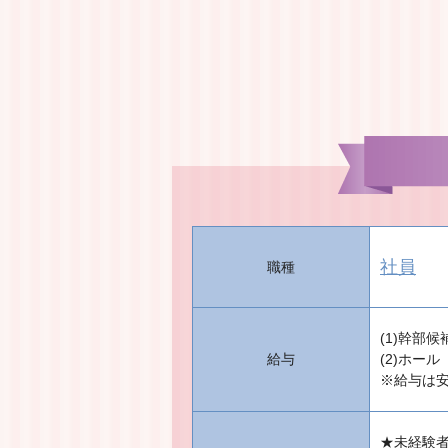
社員
職種
(1)幹部候
給与
(2)ホール
※給与は
★未経験