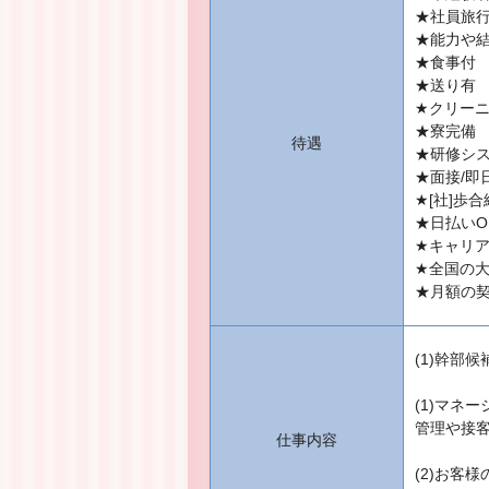
★社員旅
★能力や
★食事付
★送り有
★クリー
★寮完備
待遇
★研修シ
★面接/即
★[社]歩
★日払いO
★キャリ
★全国の大
★月額の
(1)幹部候
(1)マネ
管理や接
仕事内容
(2)お客