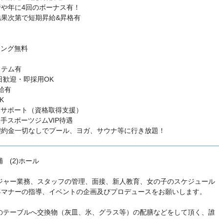
行や年に4回のボーナス有！
結果次第で短期昇給&昇格有
ニング無料
ステム有
日歓迎・即採用OK
合給有
K
アサポート（資格取得支援）
手スポーツジムVIP待遇
契約金一切なしでプール、ヨガ、サウナ等に行き放題！
補 (2)ホール
ージャー業務、スタッフの管理、面接、新人教育、女の子のスケジュール
客マナーの指導、イベントの企画及びプロデュースをお願いします。
様のテーブルへ交換物（灰皿、氷、グラス等）の配膳などをして頂く、誰