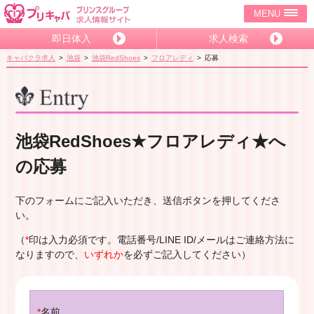
MENU
即日体入
求人検索
キャバクラ求人
池袋
池袋RedShoes
フロアレディ
応募
池袋RedShoes★フロアレディ★へ
の応募
下のフォームにご記入いただき、送信ボタンを押してくださ
い。
（
*
印は入力必須です。電話番号/LINE ID/メールはご連絡方法に
なりますので、
いずれか
を必ずご記入してください）
*
名前