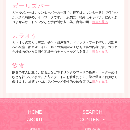
ガールズバー
ガールズバーはカウンターバーの一種で、接客はカウンター越しで行うの
が大きな特徴のナイトワークです。一般的に、時給はキャバクラ程高くあ
りませんが、ドリンクなど歩合制が多い為、自分の頑…
続きを見る
カラオケ
カラオケの求人は主に、受付・部屋案内、ドリンク・フード作り、お部屋
への配膳、部屋やトイレ、廊下のお掃除が主なお仕事の内容です。カラオ
ケ機器の使い方説明や不具合のチェックなどもありま…
続きを見る
飲食
飲食の求人は主に、飲食店などでドリンクやフードの提供・オーダー受け
などを行っています。夕方スタートのお仕事だから、学校帰りに負担なく
働けます。居酒屋やゴルフバーなど個性的な飲食店で…
続きを見る
HOME
SEARCH
ABOUT
CONTENTS
運営会社
お問い合わせ