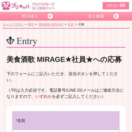
MENU
即日体入
求人検索
キャバクラ求人
横浜
美食酒歌 MIRAGE
社員
応募
美食酒歌 MIRAGE★社員★への応募
下のフォームにご記入いただき、送信ボタンを押してくださ
い。
（
*
印は入力必須です。電話番号/LINE ID/メールはご連絡方法に
なりますので、
いずれか
を必ずご記入してください）
*
名前