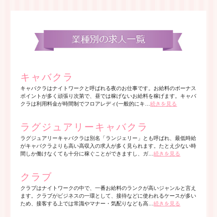
キャバクラ
キャバクラはナイトワークと呼ばれる夜のお仕事です。お給料のボーナス
ポイントが多く頑張り次第で、昼では稼げないお給料を稼げます。キャバ
クラは利用料金が時間制でフロアレディ(一般的にキ…
続きを見る
ラグジュアリーキャバクラ
ラグジュアリーキャバクラは別名「ランジェリー」とも呼ばれ、最低時給
がキャバクラよりも高い高収入の求人が多く見られます。たとえ少ない時
間しか働けなくても十分に稼ぐことができますし、ガ…
続きを見る
クラブ
クラブはナイトワークの中で、一番お給料のランクが高いジャンルと言え
ます。クラブがビジネスの一環として、接待などに使われるケースが多い
ため、接客する上では常識やマナー・気配りなども高…
続きを見る