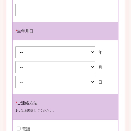
*
生年月日
年
月
日
*
ご連絡方法
1つ以上選択してください。
電話