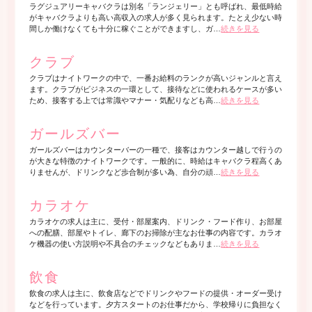
ラグジュアリーキャバクラは別名「ランジェリー」とも呼ばれ、最低時給
がキャバクラよりも高い高収入の求人が多く見られます。たとえ少ない時
間しか働けなくても十分に稼ぐことができますし、ガ…
続きを見る
クラブ
クラブはナイトワークの中で、一番お給料のランクが高いジャンルと言え
ます。クラブがビジネスの一環として、接待などに使われるケースが多い
ため、接客する上では常識やマナー・気配りなども高…
続きを見る
ガールズバー
ガールズバーはカウンターバーの一種で、接客はカウンター越しで行うの
が大きな特徴のナイトワークです。一般的に、時給はキャバクラ程高くあ
りませんが、ドリンクなど歩合制が多い為、自分の頑…
続きを見る
カラオケ
カラオケの求人は主に、受付・部屋案内、ドリンク・フード作り、お部屋
への配膳、部屋やトイレ、廊下のお掃除が主なお仕事の内容です。カラオ
ケ機器の使い方説明や不具合のチェックなどもありま…
続きを見る
飲食
飲食の求人は主に、飲食店などでドリンクやフードの提供・オーダー受け
などを行っています。夕方スタートのお仕事だから、学校帰りに負担なく