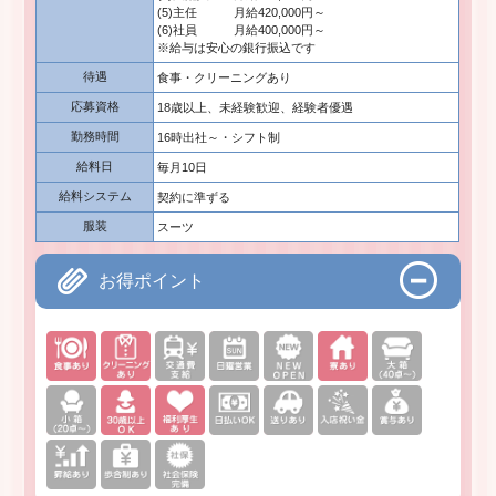
(5)主任 月給420,000円～
(6)社員 月給400,000円～
※給与は安心の銀行振込です
待遇
食事・クリーニングあり
応募資格
18歳以上、未経験歓迎、経験者優遇
勤務時間
16時出社～・シフト制
給料日
毎月10日
給料システム
契約に準ずる
服装
スーツ
お得ポイント