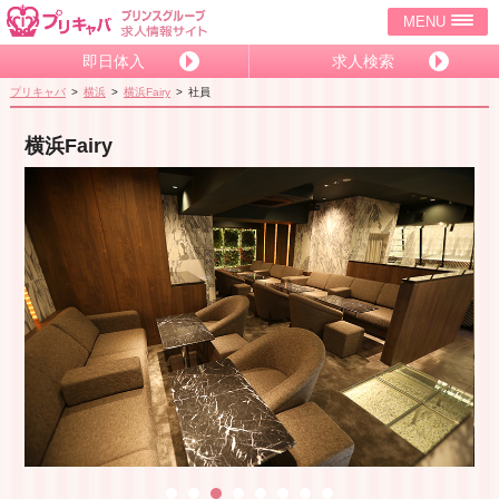
MENU
即日体入
求人検索
プリキャバ
横浜
横浜Fairy
社員
横浜Fairy