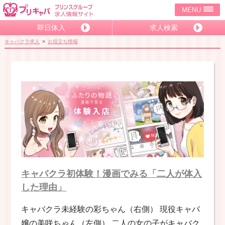
MENU
即日体入
求人検索
キャバクラ求人
お役立ち情報
キャバクラ初体験！漫画でみる「二人が体入
した理由」
キャバクラ未経験の彩ちゃん（右側） 現役キャバ
嬢の美咲ちゃん（左側） 二人の女の子がキャバク