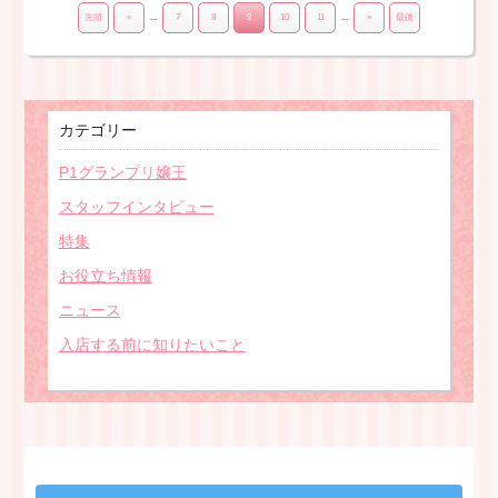
先頭
«
...
7
8
9
10
11
...
»
最後
カテゴリー
P1グランプリ嬢王
スタッフインタビュー
特集
お役立ち情報
ニュース
入店する前に知りたいこと