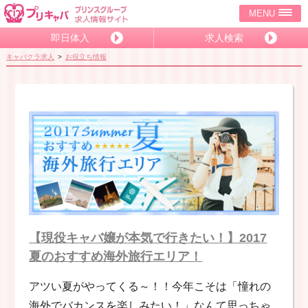
MENU
即日体入
求人検索
キャバクラ求人
お役立ち情報
【現役キャバ嬢が本気で行きたい！】2017
夏のおすすめ海外旅行エリア！
アツい夏がやってくる～！！今年こそは「憧れの
海外でバカンスを楽しみたい！」なんて思っちゃ