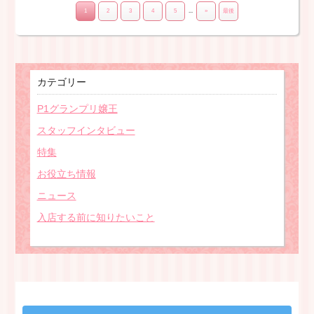
1
2
3
4
5
...
»
最後
カテゴリー
P1グランプリ嬢王
スタッフインタビュー
特集
お役立ち情報
ニュース
入店する前に知りたいこと