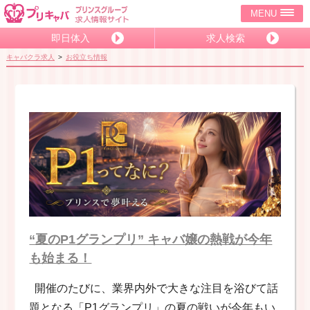
MENU
即日体入
求人検索
キャバクラ求人
お役立ち情報
“夏のP1グランプリ” キャバ嬢の熱戦が今年
も始まる！
開催のたびに、業界内外で大きな注目を浴びて話
題となる「P1グランプリ」の夏の戦いが今年もい