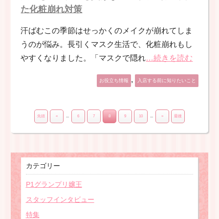
た化粧崩れ対策
汗ばむこの季節はせっかくのメイクが崩れてしま
うのが悩み。長引くマスク生活で、化粧崩れもし
やすくなりました。「マスクで隠れ
…続きを読む
,
お役立ち情報
入店する前に知りたいこと
先頭
«
...
6
7
8
9
10
...
»
最後
カテゴリー
P1グランプリ嬢王
スタッフインタビュー
特集