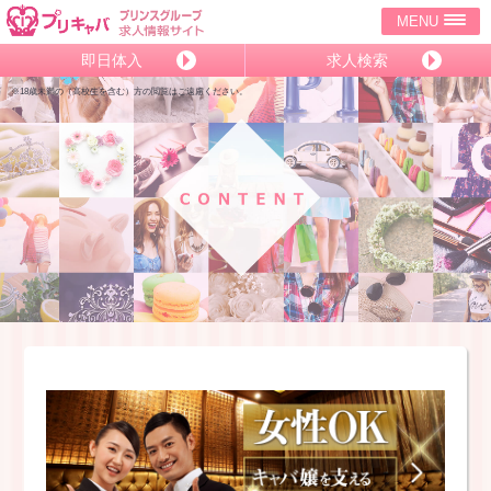
MENU
即日体入
求人検索
※18歳未満の（高校生を含む）方の閲覧はご遠慮ください。