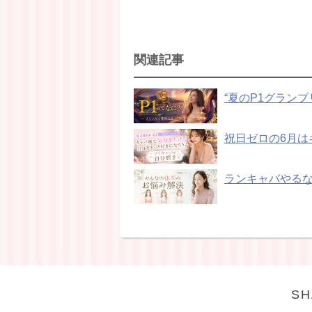
関連記事
“夏のP1グラン
祝日ゼロの6月は
ランキャバやる
SH