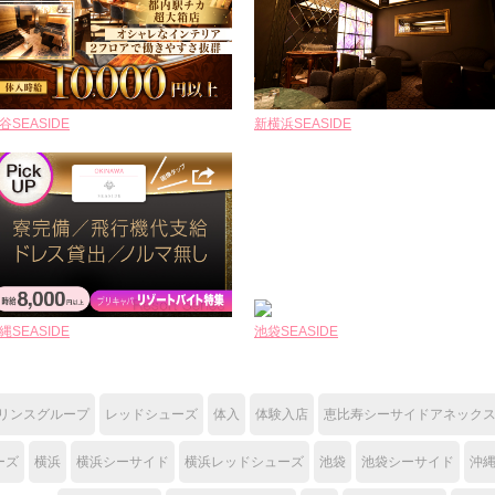
谷SEASIDE
新横浜SEASIDE
縄SEASIDE
池袋SEASIDE
リンスグループ
レッドシューズ
体入
体験入店
恵比寿シーサイドアネック
ーズ
横浜
横浜シーサイド
横浜レッドシューズ
池袋
池袋シーサイド
沖