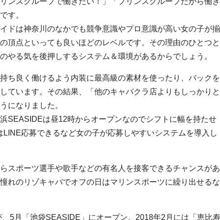
リンスグループで働きたい！」「プリンスグループだから働き
です。
イドは神奈川のなかでも競争意識やプロ意識が高い女の子が揃
の頂点といっても良いほどのレベルです。その理由のひとつと
のやる気を後押しするシステム＆環境があるからでしょう。
持ち良く働けるよう内装に最高級の素材を使ったり、バックを
しています。その結果、「他のキャバクラ店よりもしっかりと
うになりました。
SEASIDEは昼12時からオープンなのでシフトに幅を持たせ
」はLINE応募できるなど女の子が応募しやすいシステムを導入し
らスポーツ選手や歌手などの有名人を接客できるチャンスがあ
」なら憧れのリゾキャバでオフの日はマリンスポーツに繰り出せるな
」が、5月「池袋SEASIDE」にオープン。2018年2月には「恵比