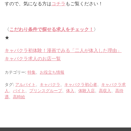
すので、気になる方は
コチラ
もご覧ください！
〈
こだわり条件で探せる求人をチェック！
〉
★
キャバクラ初体験！漫画でみる「二人が体入した理由」
キャバクラ求人のお店一覧
カテゴリー:
特集
、
お役立ち情報
タグ:
アルバイト
、
キャバクラ
、
キャバクラ初心者
、
キャバクラ求
人
、
バイト
、
プリンスグループ
、
体入
、
体験入店
、
高収入
、
高待
遇
、
高時給